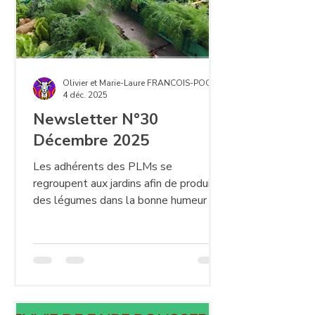
Olivier et Marie-Laure FRANCOIS-POCCHIOLA
4 déc. 2025
Newsletter N°30
Décembre 2025
Les adhérents des PLMs se
regroupent aux jardins afin de produire
des légumes dans la bonne humeur et
la solidarité. MAIS… comment sont
synchronisées toutes les activités de
maraichage ? 1. L’organisation PLM Le
Comité d’Administration (CA) de
l’association est élu en AG et dirige
l’association selon les statuts. Sous le