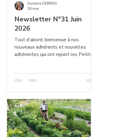
Guilaine DEBRAS
26 mai
Newsletter N°31 Juin
2026
Tout d'abord, bienvenue à nos
nouveaux adhérents et nouvelles
adhérentes qui ont rejoint les Petits
Loups Maraîchers depuis le mois de
Janvier. Nouveauté 2026 : Les "TAFs
Ateliers" Le "TAF atelier" 2026 :
"Embellissement du jardin" le 15 avril
en après-midi. (Photo ci-dessus)
Article détaillé sur les TAFs à la fin de
cette newsletter. Petit rappel sur les
activités des adhérents "panier" Les
récoltes sont réparties équitablement
entre les adhérents inscrits aux «
paniers ». L