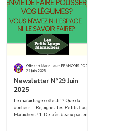
CA opèrent 5 groupes ( le groupe
Animation , le groupe Communication ,
le groupe Finance , le groupe Gestion
des Adhérents et le groupe
Opérationnel ).
Olivier et Marie-Laure FRANCOIS-POCCHIOLA
24 juin 2025
Newsletter N°29 Juin
2025
Le maraichage collectif ? Que du
bonheur … Rejoignez les Petits Loups
Maraichers ! 1. De très beaux paniers
Les paniers sont...