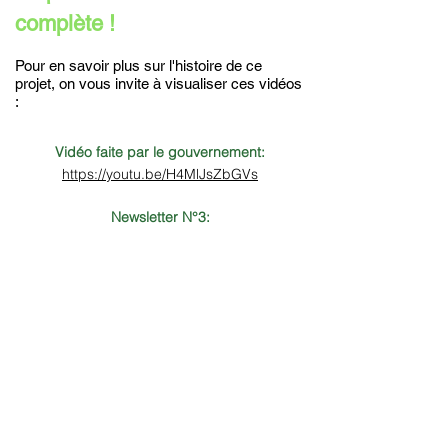
complète !
Pour en savoir plus sur l'histoire de ce
projet, on vous invite à visualiser ces vidéos
:
Vidéo faite par le gouvernement:
https://youtu.be/H4MlJsZbGVs
Newsletter N°3:
https://youtu.be/8ARGr5Mx56M
Newsletter N°2:
https://youtu.be/oeDGMWnAE4A
Newsletter N°1:
https://youtu.be/YgPXWc9MFbk
Afin de donner suite à ce projet, une