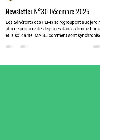
Olivier et Marie-Laure FRANCOIS-POCCHIOLA
4 déc. 2025
4 min de lecture
Newsletter N°30 Décembre 2025
Les adhérents des PLMs se regroupent aux jardins
afin de produire des légumes dans la bonne humeur
et la solidarité. MAIS… comment sont synchronisées
toutes les activités de maraichage ? 1.
L’organisation PLM Le Comité d’Administration (CA)
de l’association est élu en AG et dirige l’association
selon les statuts. Sous le CA opèrent 5 groupes ( le
groupe Animation , le groupe Communication , le
groupe Finance , le groupe Gestion des Adhérents et
le groupe Opérationnel ).