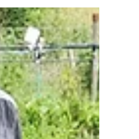
2026 : "Embellissement du jardin" le 15 avril en
après-midi. (Photo ci-dessus) Article détaillé sur les
TAFs à la fin de cette newsletter. Petit rappel sur les
activités des adhérents "panier" Les récoltes sont
réparties équitablement entre les adhérents inscrits
aux « paniers ». L